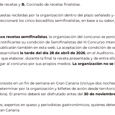
de recetas y
B.
Cocinado de recetas finalistas.
estas recibidas por la organización dentro del plazo señalado y 
eccionará los cinco bocadillos semifinalistas, en base a su sabor,
nco recetas semifinalistas
, la organización del concurso se pon
 notificarles su condición de Semifinalistas del III Concurso Inte
ublicarán también en esta web. La aceptación de condición de se
desarrollará
la tarde del día 28 de abril de 2026
, en el Auditori
que elaborar, durante la final la receta presentada y de entre ella
egar al concurso por sus propios medios.
La organización no se 
onsiste en un fin de semana en Gran Canaria (incluye dos noche
terminar por la organización y billetes de avión desde territori
ora). El premio deberá ser disfrutado antes del
30 de noviembre
s, expertos en queso y periodistas gastronómicos, quienes dete
ran Canaria.