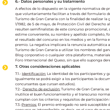
6.- Datos personales y su tratamiento
A efectos de lo dispuesto en la vigente normativa de p
que voluntariamente facilitan a través del formulario d
Turismo de Gran Canaria con la finalidad de realizar la 
1/1982, de 5 de mayo, de Protección Civil del Derecho a
resulten semifinalistas de este concurso promocional, 
estime conveniente, su nombre y apellido completo, fot
el resultado del concurso en los medios y en la forma 
premio. La negativa implicara la renuncia automática a 
Turismo de Gran Canaria a utilizar los nombres del gan
Blog corporativo o cualquier otra plataforma, materiale
Foro Internacional del Queso, sin que ello suponga der
7. Otras consideraciones aplicables
7.1.-
Identificación:
La identidad de los participantes y 
Igualmente se podrá exigir a los participantes la docum
concursantes que cursan estudios).
7.2.-
Derecho de exclusión:
Turismo de Gran Canaria, se 
inutilice el buen funcionamiento y el transcurso norm
cumplan con los criterios y requisitos de participación
7.3.-
Premios:
El premio entregado no será susceptible d
concurso es intransferible, es decir, en el caso de que 