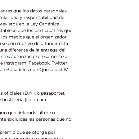
santes que los datos personales
tularidad y responsabilidad de
previstos en la Ley Orgánica
stablece que los participantes que
n los medios que el organizador
rse con motivo de difundir esta
na diferente de la entrega del
pantes autorizan expresamente a
de Instagram, Facebook, Twitter,
 de Bocadillos con Queso o el IV
ficiales (D.N.I. o pasaporte).
 hostelería (solo para
rio que defraude, altere o
te excluidas las personas que no
 premio que se otorga por
ptar el premio, o renunciase al