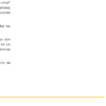
 nivel”
lidad.
ciones
as las
so son
s en un
encias
rio de