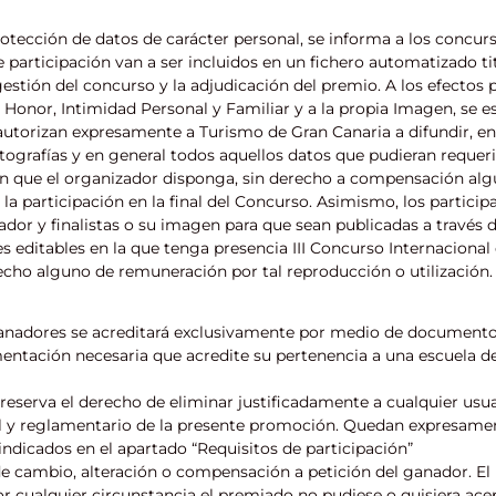
rotección de datos de carácter personal, se informa a los concur
e participación van a ser incluidos en un fichero automatizado ti
gestión del concurso y la adjudicación del premio. A los efectos 
l Honor, Intimidad Personal y Familiar y a la propia Imagen, se e
autorizan expresamente a Turismo de Gran Canaria a difundir, e
ografías y en general todos aquellos datos que pudieran requeri
en que el organizador disponga, sin derecho a compensación algu
la participación en la final del Concurso. Asimismo, los partici
ador y finalistas o su imagen para que sean publicadas a través 
s editables en la que tenga presencia III Concurso Internacional
echo alguno de remuneración por tal reproducción o utilización.
ganadores se acreditará exclusivamente por medio de documentos o
entación necesaria que acredite su pertenencia a una escuela de
reserva el derecho de eliminar justificadamente a cualquier usua
al y reglamentario de la presente promoción. Quedan expresamen
 indicados en el apartado “Requisitos de participación”
e cambio, alteración o compensación a petición del ganador. El
por cualquier circunstancia el premiado no pudiese o quisiera ace